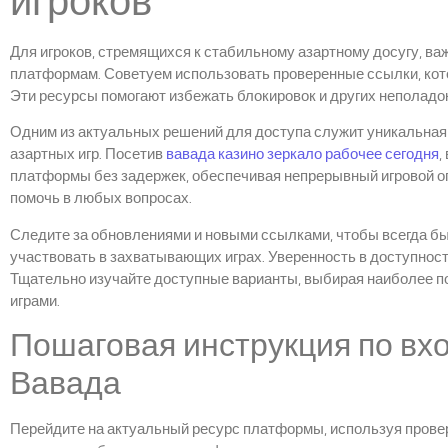
игроков
Для игроков, стремящихся к стабильному азартному досугу, ва
платформам. Советуем использовать проверенные ссылки, кот
Эти ресурсы помогают избежать блокировок и других неполадок
Одним из актуальных решений для доступа служит уникальная
азартных игр. Посетив
вавада казино зеркало рабочее сегодня
,
платформы без задержек, обеспечивая непрерывный игровой оп
помочь в любых вопросах.
Следите за обновлениями и новыми ссылками, чтобы всегда бы
участвовать в захватывающих играх. Уверенность в доступнос
Тщательно изучайте доступные варианты, выбирая наиболее 
играми.
Пошаговая инструкция по вх
Вавада
Перейдите на актуальный ресурс платформы, используя провер