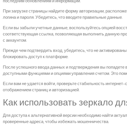
последним обновлениям и информации.
При загрузке страницы найдите форму авторизации, расположе
логина и пароля. Убедитесь, что вводите правильные данные.
Если вы забыли учетные данные, воспользуйтесь опцией восст
соответствующая ссылка, позволяющая выполнить данную проц
с аккаунтом.
Прежде чем подтвердить вход, убедитесь, что не активированы 
блокировать доступ к платформе.
После успешного ввода данных и подтверждения вы попадете в
доступными функциями и опциями управления счетом. Это пом
Если вам не удается войти, проверьте стабильность интернет
отображением страниц и авторизацией.
Как использовать зеркало дл
Для доступа к альтернативной версии необходимо найти актуа
проверенные адреса, чтобы избежать мошенничества.