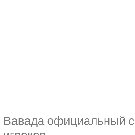
Вавада официальный са