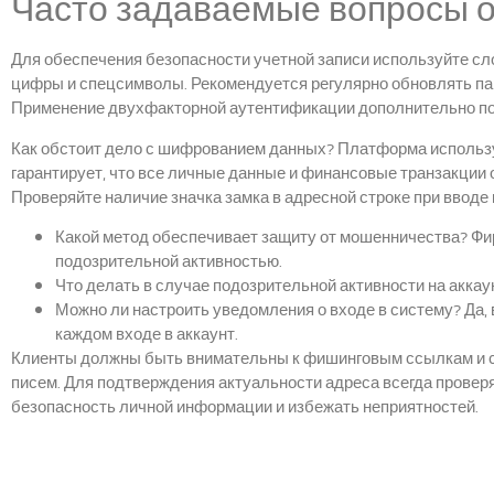
Часто задаваемые вопросы о
Для обеспечения безопасности учетной записи используйте сл
цифры и спецсимволы. Рекомендуется регулярно обновлять паро
Применение двухфакторной аутентификации дополнительно по
Как обстоит дело с шифрованием данных? Платформа использу
гарантирует, что все личные данные и финансовые транзакции
Проверяйте наличие значка замка в адресной строке при ввод
Какой метод обеспечивает защиту от мошенничества? Фи
подозрительной активностью.
Что делать в случае подозрительной активности на акка
Можно ли настроить уведомления о входе в систему? Да,
каждом входе в аккаунт.
Клиенты должны быть внимательны к фишинговым ссылкам и с
писем. Для подтверждения актуальности адреса всегда провер
безопасность личной информации и избежать неприятностей.