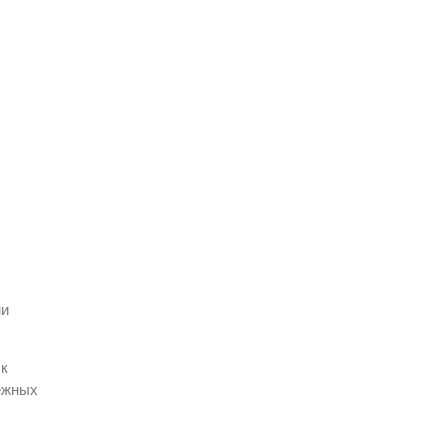
ы
ми
 к
ежных