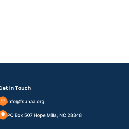
Get In Touch
info@fsunaa.org
PO Box 507 Hope Mills, NC 28348