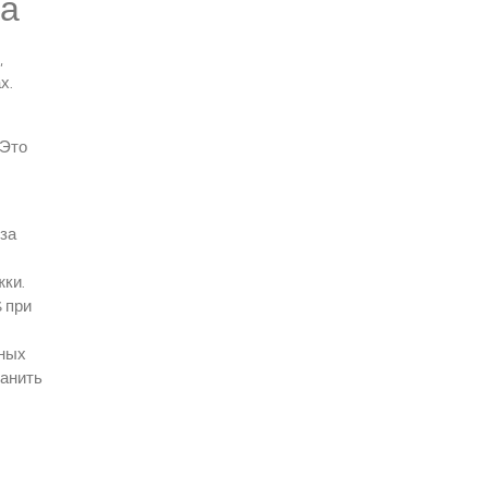
да
,
х.
 Это
за
жки.
 при
ьных
ранить